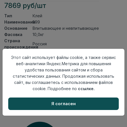
7869 руб/шт
Тип
Клей
Наименование
599
Основание
Впитывающее и невпитывающее
Фасовка
10,0кг
Страна
Россия
происхождения
Этот сайт использует файлы cookie, а также сервис
Осталось
5 шт
веб-аналитики Яндекс.Метрика для повышения
Добавить в корзину
удобства пользования сайтом и сбора
статистических данных. Продолжая использовать
Внимание! Внешний вид товара может отличаться от
сайт, вы соглашаетесь с использованием файлов
представленного на настоящем сайте. Проверяйте
cookie. Подробнее по
ссылке.
наличие необходимых характеристик и комплектации
в момент приобретения товара.
Я согласен