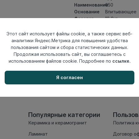
Наименование
050
Основание
Впитывающее
Фасовка
10,0кг
Страна
Россия
происхождения
Этот сайт использует файлы cookie, а также сервис веб-
аналитики Яндекс.Метрика для повышения удобства
Осталось
20 шт
пользования сайтом и сбора статистических данных.
Продолжая использовать сайт, вы соглашаетесь с
использованием файлов cookie. Подробнее по
ссылке.
Внимание! Внешний вид т
настоящем сайте. Провер
Я согласен
комплектации в момент п
Популярные категории
Пользо
Керамика и керамогранит
Политика 
Ламинат
Договор о