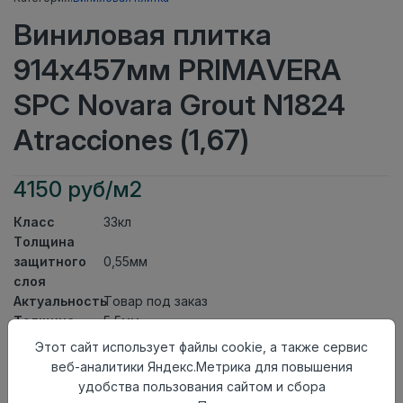
Виниловая плитка
914x457мм PRIMAVERA
SPC Novara Grout N1824
Atracciones (1,67)
4150 руб/м2
Класс
33кл
Толщина
защитного
0,55мм
слоя
Актуальность
Товар под заказ
Толщина
5,5мм
Размер
Этот сайт использует файлы cookie, а также сервис
914x457мм
доски
веб-аналитики Яндекс.Метрика для повышения
Теплый пол
до +27 градусов
удобства пользования сайтом и сбора
Способ