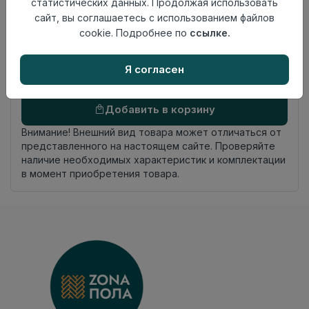
статистических данных. Продолжая использовать
Замковый метод
укладки
сайт, вы соглашаетесь с использованием файлов
Фаска
4-х сторонняя фаска
cookie. Подробнее по
ссылке.
Страна
Китай
происхождения
Я согласен
Осталось
568 упак
Добавить в корзину
Внимание! Внешний вид товара может отличаться от
представленного на настоящем сайте. Проверяйте
наличие необходимых характеристик и комплектации
в момент приобретения товара.