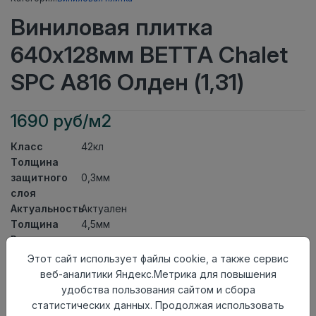
Виниловая плитка
640x128мм BETTA Chalet
SPC A816 Олден (1,31)
1690 руб/м2
Класс
42кл
Толщина
защитного
0,3мм
слоя
Актуальность
Актуален
Толщина
4,5мм
Размер
640x128мм
доски
Этот сайт использует файлы cookie, а также сервис
Теплый пол
до +27 градусов
веб-аналитики Яндекс.Метрика для повышения
Способ
удобства пользования сайтом и сбора
Замковый метод
укладки
статистических данных. Продолжая использовать