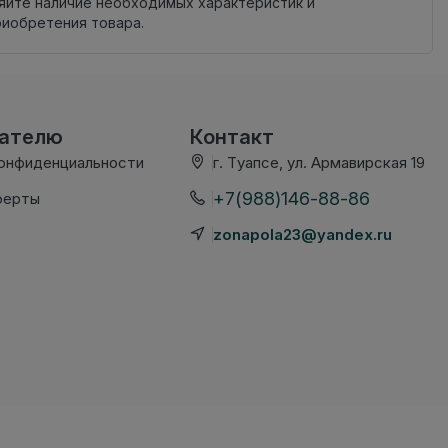
яйте наличие необходимых характеристик и
риобретения товара.
вателю
Контакт
конфиденциальности
г. Туапсе, ул. Армавирская 19
+7(988)146-88-86
ферты
zonapola23@yandex.ru