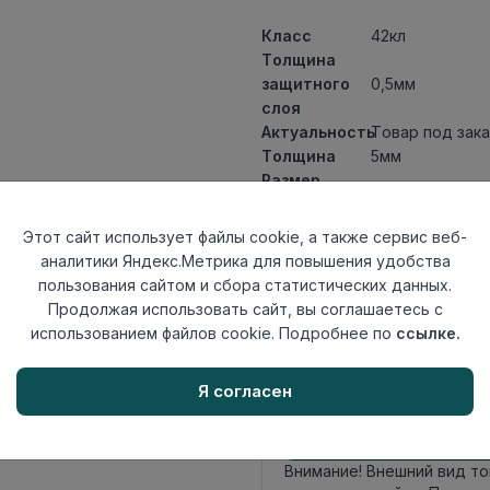
Класс
42кл
Толщина
защитного
0,5мм
слоя
Актуальность
Товар под зака
Толщина
5мм
Размер
600x127мм
доски
Теплый пол
до +27 градус
Этот сайт использует файлы cookie, а также сервис веб-
Способ
аналитики Яндекс.Метрика для повышения удобства
Замковый мет
укладки
пользования сайтом и сбора статистических данных.
Фаска
4V
Продолжая использовать сайт, вы соглашаетесь с
Страна
использованием файлов cookie. Подробнее по
ссылке.
Китай
происхождения
Я согласен
Осталось
1511 упак
Внимание! Внешний вид т