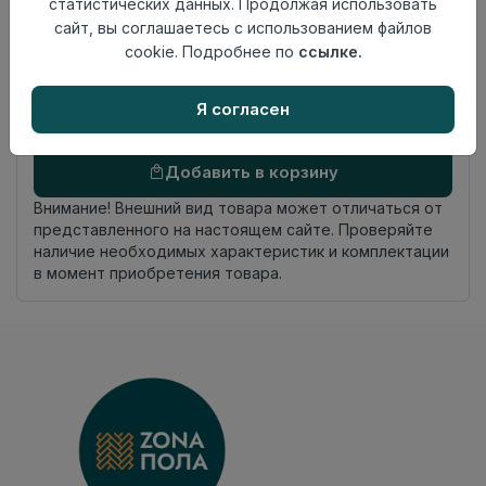
статистических данных. Продолжая использовать
На клей
укладки
сайт, вы соглашаетесь с использованием файлов
Фаска
4-х сторонняя фаска
cookie. Подробнее по
ссылке.
Страна
Россия
происхождения
Я согласен
Осталось
11 упак
Добавить в корзину
Внимание! Внешний вид товара может отличаться от
представленного на настоящем сайте. Проверяйте
наличие необходимых характеристик и комплектации
в момент приобретения товара.