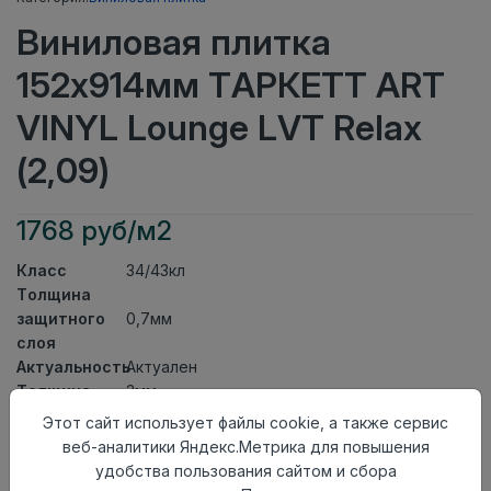
Виниловая плитка
152x914мм ТАРКЕТТ ART
VINYL Lounge LVT Relax
(2,09)
1768 руб/м2
Класс
34/43кл
Толщина
защитного
0,7мм
слоя
Актуальность
Актуален
Толщина
3мм
Размер
Этот сайт использует файлы cookie, а также сервис
152x914мм
доски
веб-аналитики Яндекс.Метрика для повышения
Теплый пол
до +27 градусов
удобства пользования сайтом и сбора
Способ