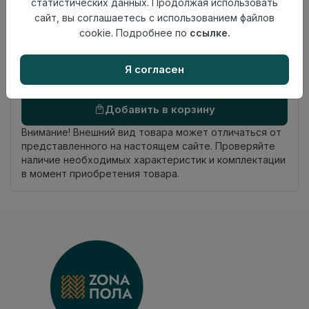
статистических данных. Продолжая использовать
На клей
укладки
сайт, вы соглашаетесь с использованием файлов
Фаска
Без фаски
cookie. Подробнее по
ссылке.
Страна
Россия
происхождения
Я согласен
Осталось
29 упак
Добавить в корзину
Внимание! Внешний вид товара может отличаться от
представленного на настоящем сайте. Проверяйте
наличие необходимых характеристик и комплектации
в момент приобретения товара.