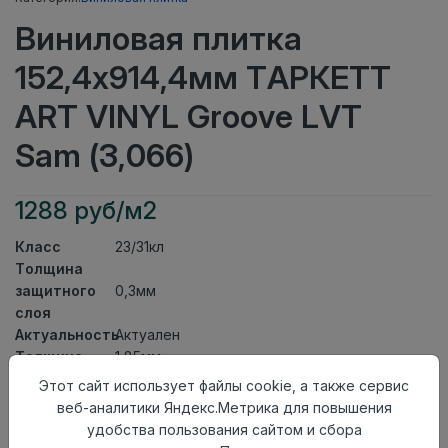
Виниловая плитка
152,4x914,4мм ТАРКЕТТ
ART VINYL Groove LVT
Sam (3,066)
1288 руб/м2
Класс
23/31кл
Толщина
защитного
0,3мм
слоя
Актуальность
Актуален
Толщина
1,85мм
Размер
Этот сайт использует файлы cookie, а также сервис
152,4x914,4мм
доски
веб-аналитики Яндекс.Метрика для повышения
Теплый пол
до +27 градусов
удобства пользования сайтом и сбора
Способ