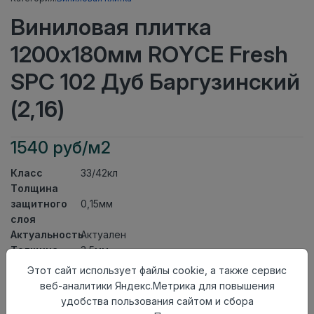
Виниловая плитка
1200x180мм ROYCE Fresh
SPC 102 Дуб Баргузинский
(2,16)
1540 руб/м2
Класс
33/42кл
Толщина
защитного
0,15мм
слоя
Актуальность
Актуален
Толщина
3,5мм
Размер
Этот сайт использует файлы cookie, а также сервис
1200x180мм
доски
веб-аналитики Яндекс.Метрика для повышения
Теплый пол
до +27 градусов
удобства пользования сайтом и сбора
Способ