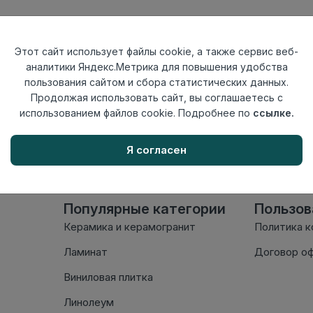
Тип
Аксессуары
Этот сайт использует файлы cookie, а также сервис веб-
Осталось
73 шт
аналитики Яндекс.Метрика для повышения удобства
пользования сайтом и сбора статистических данных.
Продолжая использовать сайт, вы соглашаетесь с
Внимание! Внешний вид т
использованием файлов cookie. Подробнее по
ссылке.
настоящем сайте. Провер
комплектации в момент п
Я согласен
Популярные категории
Пользо
Керамика и керамогранит
Политика 
Ламинат
Договор о
Виниловая плитка
Линолеум