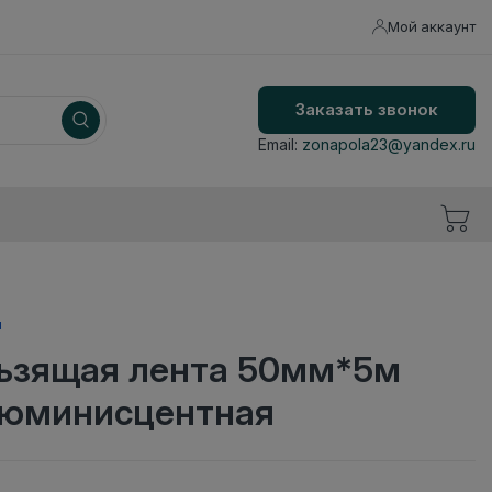
Мой аккаунт
Заказать звонок
Email:
zonapola23@yandex.ru
ы
ьзящая лента 50мм*5м
люминисцентная