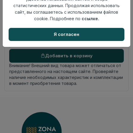
слоя
статистических данных. Продолжая использовать
Актуальность
Актуален
сайт, вы соглашаетесь с использованием файлов
Страна
Россия
cookie. Подробнее по
ссылке.
происхождения
Осталось
3.0 пог. м
Я согласен
Добавить в корзину
Внимание! Внешний вид товара может отличаться от
представленного на настоящем сайте. Проверяйте
наличие необходимых характеристик и комплектации
в момент приобретения товара.