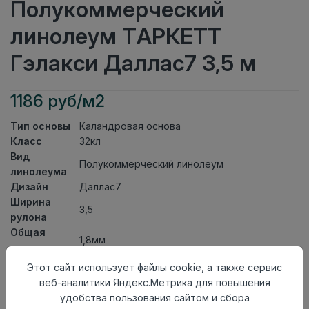
Полукоммерческий
линолеум ТАРКЕТТ
Гэлакси Даллас7 3,5 м
1186 руб/м2
Тип основы
Каландровая основа
Класс
32кл
Вид
Полукоммерческий линолеум
линолеума
Дизайн
Даллас7
Ширина
3,5
рулона
Общая
1,8мм
толщина
Толщина
Этот сайт использует файлы cookie, а также сервис
защитного
0,40мм
веб-аналитики Яндекс.Метрика для повышения
слоя
удобства пользования сайтом и сбора
Актуальность
Актуален