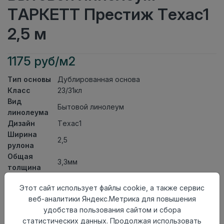
ТАРКЕТТ Престиж Техас1
2,5 м
1175 руб/м2
Тип основы
Дублированная основа
Класс
23/31кл
Вид
Бытовой линолеум
линолеума
Дизайн
Техас1
Ширина
2,5
рулона
Общая
3,3мм
толщина
Толщина
Этот сайт использует файлы cookie, а также сервис
защитного
0,30мм
веб-аналитики Яндекс.Метрика для повышения
слоя
удобства пользования сайтом и сбора
Актуальность
Актуален
статистических данных. Продолжая использовать
Страна