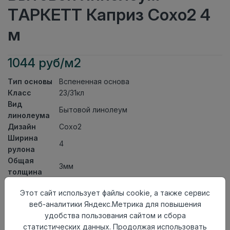
ТАРКЕТТ Каприз Сохо2 4
м
1044 руб/м2
Тип основы
Вспененная основа
Класс
23/31кл
Вид
Бытовой линолеум
линолеума
Дизайн
Сохо2
Ширина
4
рулона
Общая
3мм
толщина
Толщина
Этот сайт использует файлы cookie, а также сервис
защитного
0,25мм
веб-аналитики Яндекс.Метрика для повышения
слоя
удобства пользования сайтом и сбора
Актуальность
Актуален
статистических данных. Продолжая использовать
Страна