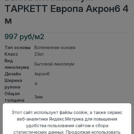
ТАРКЕТТ Европа Акрон6 4
м
997 руб/м2
Тип основы
Вспененная основа
Класс
23кл
Вид
Бытовой линолеум
линолеума
Дизайн
Акрон6
Ширина
4
рулона
Общая
3мм
толщина
Толщина
Этот сайт использует файлы cookie, а также сервис
защитного
0,25мм
веб-аналитики Яндекс.Метрика для повышения
слоя
удобства пользования сайтом и сбора
Актуальность
Актуален
статистических данных. Продолжая использовать
Страна