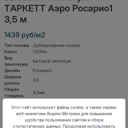
ТАРКЕТТ Аэро Росарио1
3,5 м
1439 руб/м2
Тип основы
Дублированная основа
Класс
23/31кл
Вид
Бытовой линолеум
линолеума
Дизайн
Росарио1
Ширина
3,5
рулона
Общая
4,5мм
толщина
Толщина
Этот сайт использует файлы cookie, а также сервис
защитного
0,35мм
веб-аналитики Яндекс.Метрика для повышения
слоя
удобства пользования сайтом и сбора
Актуальность
Актуален
статистических данных. Продолжая использовать
Страна