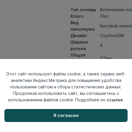
Тип основы
Вспененная ос
Класс
21кл
Вид
Бытовой линол
линолеума
Дизайн
Сорбона3М
Ширина
4
рулона
Общая
2,5мм
толщина
Толщина
Этот сайт использует файлы cookie, а также сервис веб-
защитного
0,20мм
аналитики Яндекс.Метрика для повышения удобства
слоя
пользования сайтом и сбора статистических данных.
Актуальность
Актуален
Продолжая использовать сайт, вы соглашаетесь с
Страна
Россия
использованием файлов cookie. Подробнее по
ссылке.
происхождения
Осталось
11.8 пог. м
Я согласен