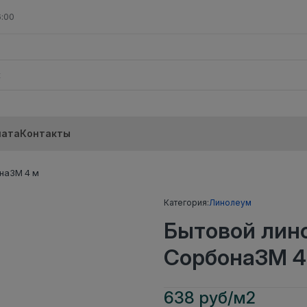
6:00
лата
Контакты
на3М 4 м
Категория:
Линолеум
Бытовой лин
Сорбона3М 4
638 руб/м2