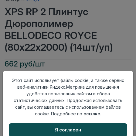
XPS RP 2 Плинтус
Дюрополимер
BELLODECO ROYCE
(80х22х2000) (14шт/уп)
662 руб/шт
Тип
Плинтус
Этот сайт использует файлы cookie, а также сервис
Актуальность
Актуален
веб-аналитики Яндекс.Метрика для повышения
Материал
Дюрополимер
удобства пользования сайтом и сбора
Осталось
36 шт
статистических данных. Продолжая использовать
сайт, вы соглашаетесь с использованием файлов
Добавить в корзину
cookie. Подробнее по
ссылке.
Внимание! Внешний вид товара может отличаться от
представленного на настоящем сайте. Проверяйте
Я согласен
наличие необходимых характеристик и комплектации