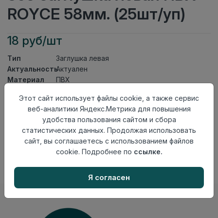
ROYCE 58мм. (25шт/уп)
18 руб/шт
Тип
Заглушка левая
Актуальность
Актуален
Материал
ПВХ
Этот сайт использует файлы cookie, а также сервис
Осталось
229 шт
веб-аналитики Яндекс.Метрика для повышения
Добавить в корзину
удобства пользования сайтом и сбора
статистических данных. Продолжая использовать
Внимание! Внешний вид товара может отличаться от
сайт, вы соглашаетесь с использованием файлов
представленного на настоящем сайте. Проверяйте
наличие необходимых характеристик и комплектации
cookie. Подробнее по
ссылке.
в момент приобретения товара.
Я согласен