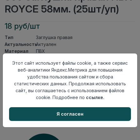
ROYCE 58мм. (25шт/уп)
18 руб/шт
Тип
Заглушка правая
Актуальность
Актуален
Материал
ПВХ
Этот сайт использует файлы cookie, а также сервис
Осталось
4 шт
веб-аналитики Яндекс.Метрика для повышения
Добавить в корзину
удобства пользования сайтом и сбора
статистических данных. Продолжая использовать
Внимание! Внешний вид товара может отличаться от
сайт, вы соглашаетесь с использованием файлов
представленного на настоящем сайте. Проверяйте
наличие необходимых характеристик и комплектации
cookie. Подробнее по
ссылке.
в момент приобретения товара.
Я согласен