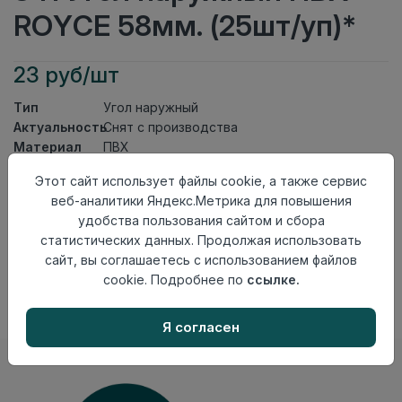
ROYCE 58мм. (25шт/уп)*
23 руб/шт
Тип
Угол наружный
Актуальность
Снят с производства
Материал
ПВХ
Этот сайт использует файлы cookie, а также сервис
Осталось
228 шт
веб-аналитики Яндекс.Метрика для повышения
Добавить в корзину
удобства пользования сайтом и сбора
статистических данных. Продолжая использовать
Внимание! Внешний вид товара может отличаться от
сайт, вы соглашаетесь с использованием файлов
представленного на настоящем сайте. Проверяйте
наличие необходимых характеристик и комплектации
cookie. Подробнее по
ссылке.
в момент приобретения товара.
Я согласен