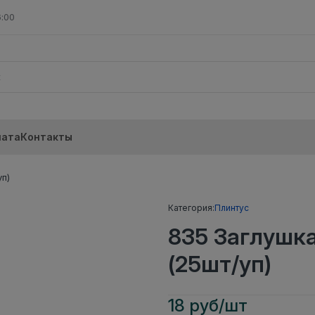
6:00
лата
Контакты
п)
Категория:
Плинтус
835 Заглушк
(25шт/уп)
18 руб/шт