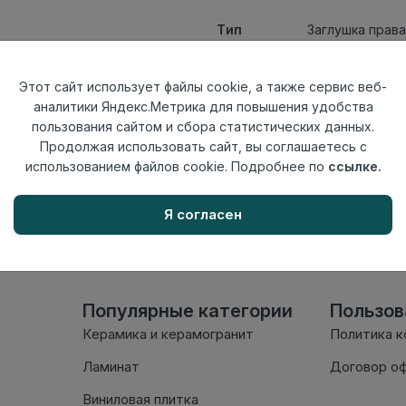
Тип
Заглушка прав
Актуальность
Актуален
Материал
ПВХ
Этот сайт использует файлы cookie, а также сервис веб-
аналитики Яндекс.Метрика для повышения удобства
Осталось
173 шт
пользования сайтом и сбора статистических данных.
Продолжая использовать сайт, вы соглашаетесь с
использованием файлов cookie. Подробнее по
ссылке.
Внимание! Внешний вид т
настоящем сайте. Провер
комплектации в момент п
Я согласен
Популярные категории
Пользо
Керамика и керамогранит
Политика 
Ламинат
Договор о
Виниловая плитка