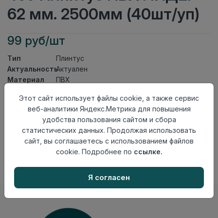
62 мм. 2500мм (40шт/уп)
99 руб/шт
Тип
Плинтус
Актуальность
Актуален
Материал
ПВХ
Этот сайт использует файлы cookie, а также сервис
Осталось
40 шт
веб-аналитики Яндекс.Метрика для повышения
Добавить в корзину
удобства пользования сайтом и сбора
статистических данных. Продолжая использовать
Внимание! Внешний вид товара может отличаться от
сайт, вы соглашаетесь с использованием файлов
представленного на настоящем сайте. Проверяйте
наличие необходимых характеристик и комплектации
cookie. Подробнее по
ссылке.
в момент приобретения товара.
Я согласен