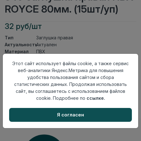
ROYCE 80мм. (15шт/уп)
32 руб/шт
Тип
Заглушка правая
Актуальность
Актуален
Материал
ПВХ
Этот сайт использует файлы cookie, а также сервис
Осталось
59 шт
веб-аналитики Яндекс.Метрика для повышения
Добавить в корзину
удобства пользования сайтом и сбора
статистических данных. Продолжая использовать
Внимание! Внешний вид товара может отличаться от
сайт, вы соглашаетесь с использованием файлов
представленного на настоящем сайте. Проверяйте
наличие необходимых характеристик и комплектации
cookie. Подробнее по
ссылке.
в момент приобретения товара.
Я согласен