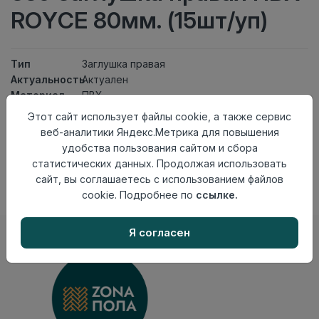
ROYCE 80мм. (15шт/уп)
Тип
Заглушка правая
Актуальность
Актуален
Материал
ПВХ
Этот сайт использует файлы cookie, а также сервис
Нет в наличии
веб-аналитики Яндекс.Метрика для повышения
Внимание! Внешний вид товара может отличаться от
удобства пользования сайтом и сбора
представленного на настоящем сайте. Проверяйте
статистических данных. Продолжая использовать
наличие необходимых характеристик и комплектации
сайт, вы соглашаетесь с использованием файлов
в момент приобретения товара.
cookie. Подробнее по
ссылке.
Я согласен