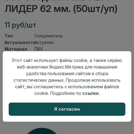
ЛИДЕР 62 мм. (50шт/уп)
11 руб/шт
Тип
Соединитель
Актуальность
Актуален
Материал
ПВХ
Этот сайт использует файлы cookie, а также сервис
Осталось
67 шт
веб-аналитики Яндекс.Метрика для повышения
Добавить в корзину
удобства пользования сайтом и сбора
статистических данных. Продолжая использовать
Внимание! Внешний вид товара может отличаться от
сайт, вы соглашаетесь с использованием файлов
представленного на настоящем сайте. Проверяйте
наличие необходимых характеристик и комплектации
cookie. Подробнее по
ссылке.
в момент приобретения товара.
Я согласен