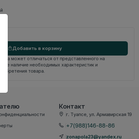
ий
Добавить в корзину
овара может отличаться от представленного на
яйте наличие необходимых характеристик и
риобретения товара.
вателю
Контакт
конфиденциальности
г. Туапсе, ул. Армавирская 19
+7(988)146-88-86
ферты
zonapola23@yandex.ru