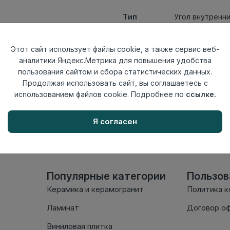
Тип
Угол внутренн
Актуальность
Актуален
Материал
ПВХ
Этот сайт использует файлы cookie, а также сервис веб-
аналитики Яндекс.Метрика для повышения удобства
Осталось
27 шт
пользования сайтом и сбора статистических данных.
Продолжая использовать сайт, вы соглашаетесь с
использованием файлов cookie. Подробнее по
ссылке.
Внимание! Внешний вид т
настоящем сайте. Провер
комплектации в момент п
Я согласен
Популярные категории
Пользо
Керамика и керамогранит
Политика 
Ламинат
Договор о
Виниловая плитка