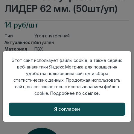
ЛИДЕР 62 мм. (50шт/уп)
14 руб/шт
Тип
Угол внутренний
Актуальность
Актуален
Материал
ПВХ
Этот сайт использует файлы cookie, а также сервис
Осталось
288 шт
веб-аналитики Яндекс.Метрика для повышения
Добавить в корзину
удобства пользования сайтом и сбора
статистических данных. Продолжая использовать
Внимание! Внешний вид товара может отличаться от
сайт, вы соглашаетесь с использованием файлов
представленного на настоящем сайте. Проверяйте
наличие необходимых характеристик и комплектации
cookie. Подробнее по
ссылке.
в момент приобретения товара.
Я согласен