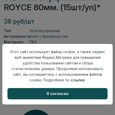
ROYCE 80мм. (15шт/уп)*
38 руб/шт
Тип
Угол внутренний
Актуальность
Снят с производства
Материал
ПВХ
Этот сайт использует файлы cookie, а также сервис
Осталось
265 шт
веб-аналитики Яндекс.Метрика для повышения
Добавить в корзину
удобства пользования сайтом и сбора
статистических данных. Продолжая использовать
Внимание! Внешний вид товара может отличаться от
сайт, вы соглашаетесь с использованием файлов
представленного на настоящем сайте. Проверяйте
наличие необходимых характеристик и комплектации
cookie. Подробнее по
ссылке.
в момент приобретения товара.
Я согласен