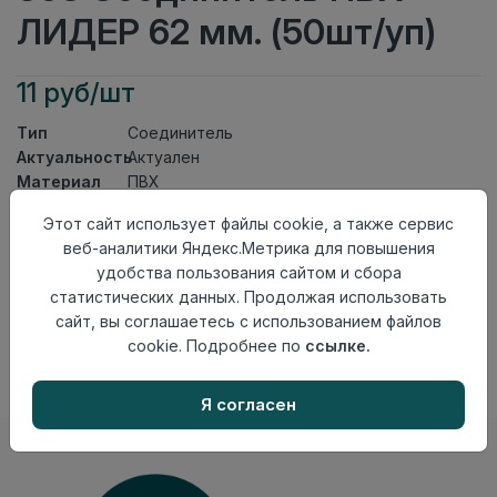
ЛИДЕР 62 мм. (50шт/уп)
11 руб/шт
Тип
Соединитель
Актуальность
Актуален
Материал
ПВХ
Этот сайт использует файлы cookie, а также сервис
Осталось
70 шт
веб-аналитики Яндекс.Метрика для повышения
Добавить в корзину
удобства пользования сайтом и сбора
статистических данных. Продолжая использовать
Внимание! Внешний вид товара может отличаться от
сайт, вы соглашаетесь с использованием файлов
представленного на настоящем сайте. Проверяйте
наличие необходимых характеристик и комплектации
cookie. Подробнее по
ссылке.
в момент приобретения товара.
Я согласен