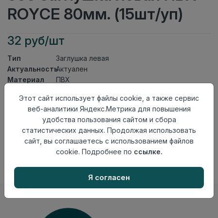
ROYCE 80мм. (15шт/уп)
32 руб/шт
Тип
Заглушка левая
Актуальность
Актуален
Материал
ПВХ
Этот сайт использует файлы cookie, а также сервис
Осталось
134 шт
веб-аналитики Яндекс.Метрика для повышения
Добавить в корзину
удобства пользования сайтом и сбора
статистических данных. Продолжая использовать
Внимание! Внешний вид товара может отличаться от
сайт, вы соглашаетесь с использованием файлов
представленного на настоящем сайте. Проверяйте
наличие необходимых характеристик и комплектации
cookie. Подробнее по
ссылке.
в момент приобретения товара.
Я согласен