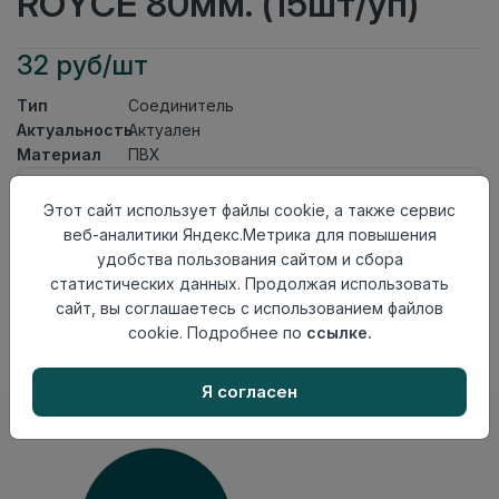
ROYCE 80мм. (15шт/уп)
32 руб/шт
Тип
Соединитель
Актуальность
Актуален
Материал
ПВХ
Осталось
2 шт
Этот сайт использует файлы cookie, а также сервис
веб-аналитики Яндекс.Метрика для повышения
Добавить в корзину
удобства пользования сайтом и сбора
Внимание! Внешний вид товара может отличаться от
статистических данных. Продолжая использовать
представленного на настоящем сайте. Проверяйте
сайт, вы соглашаетесь с использованием файлов
наличие необходимых характеристик и комплектации
cookie. Подробнее по
ссылке.
в момент приобретения товара.
Я согласен