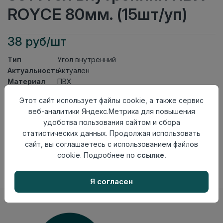
ROYCE 80мм. (15шт/уп)
38 руб/шт
Тип
Угол внутренний
Актуальность
Актуален
Материал
ПВХ
Этот сайт использует файлы cookie, а также сервис
Осталось
248 шт
веб-аналитики Яндекс.Метрика для повышения
Добавить в корзину
удобства пользования сайтом и сбора
статистических данных. Продолжая использовать
Внимание! Внешний вид товара может отличаться от
сайт, вы соглашаетесь с использованием файлов
представленного на настоящем сайте. Проверяйте
наличие необходимых характеристик и комплектации
cookie. Подробнее по
ссылке.
в момент приобретения товара.
Я согласен