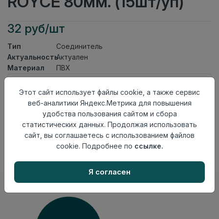
ROYCE 80мм. (15шт/уп)
32 руб/шт
Тип
Соединитель
Актуальность
Актуален
Материал
ПВХ
Осталось
98 шт
Этот сайт использует файлы cookie, а также сервис
веб-аналитики Яндекс.Метрика для повышения
Добавить в корзину
удобства пользования сайтом и сбора
Внимание! Внешний вид товара может отличаться от
статистических данных. Продолжая использовать
представленного на настоящем сайте. Проверяйте
сайт, вы соглашаетесь с использованием файлов
наличие необходимых характеристик и комплектации
cookie. Подробнее по
ссылке.
в момент приобретения товара.
Я согласен