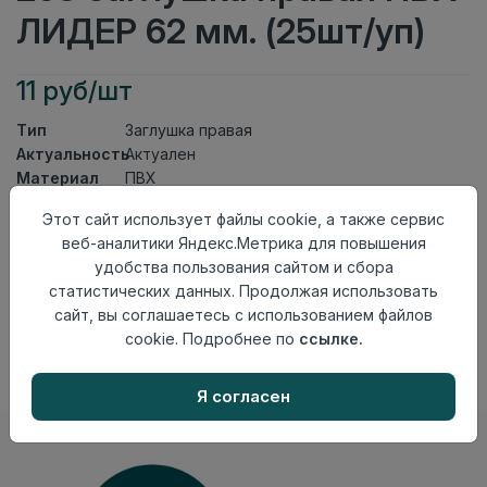
ЛИДЕР 62 мм. (25шт/уп)
11 руб/шт
Тип
Заглушка правая
Актуальность
Актуален
Материал
ПВХ
Этот сайт использует файлы cookie, а также сервис
Осталось
135 шт
веб-аналитики Яндекс.Метрика для повышения
Добавить в корзину
удобства пользования сайтом и сбора
статистических данных. Продолжая использовать
Внимание! Внешний вид товара может отличаться от
сайт, вы соглашаетесь с использованием файлов
представленного на настоящем сайте. Проверяйте
наличие необходимых характеристик и комплектации
cookie. Подробнее по
ссылке.
в момент приобретения товара.
Я согласен