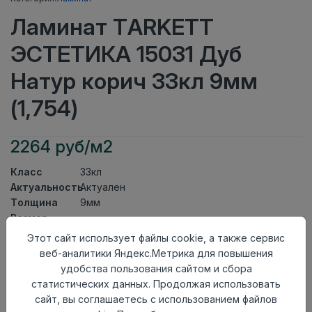
Ламинат TARKETT
ЭСТЕТИКА 15031 Дуб
Натур корич 33кл 9мм
(1,754)
2264 руб/м2
Класс
33кл
Актуальность
Актуален
Толщина
9мм
Размер
1292×194мм
доски
Этот сайт использует файлы cookie, а также сервис
Теплый пол
до +27 градусов
веб-аналитики Яндекс.Метрика для повышения
Фаска
4V
удобства пользования сайтом и сбора
Замок
TС-Lock
статистических данных. Продолжая использовать
Страна
сайт, вы соглашаетесь с использованием файлов
Россия
происхождения