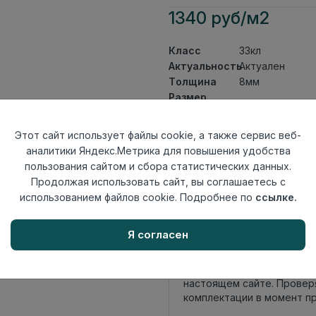
1340 руб/м2
Класс
33кл
Актуальность
Актуален
Толщина
8мм
Размер
1380×159мм
доски
Теплый пол
до +27 градус
Этот сайт использует файлы cookie, а также сервис веб-
Фаска
4V
аналитики Яндекс.Метрика для повышения удобства
Замок
UNICLIC
пользования сайтом и сбора статистических данных.
Страна
Продолжая использовать сайт, вы соглашаетесь с
Россия
происхождения
использованием файлов cookie. Подробнее по
ссылке.
Осталось
206 упак
Я согласен
Внимание! Внешний вид т
настоящем сайте. Провер
комплектации в момент п