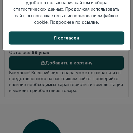
Размер
удобства пользования сайтом и сбора
1380×159мм
доски
статистических данных. Продолжая использовать
Теплый пол
до +27 градусов
сайт, вы соглашаетесь с использованием файлов
Фаска
4V
cookie. Подробнее по
ссылке.
Замок
UNICLIC
Страна
Я согласен
Россия
происхождения
Осталось
69 упак
Добавить в корзину
Внимание! Внешний вид товара может отличаться от
представленного на настоящем сайте. Проверяйте
наличие необходимых характеристик и комплектации
в момент приобретения товара.