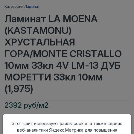
Категория:
Ламинат
Ламинат LA MOENA
(KASTAMONU)
ХРУСТАЛЬНАЯ
ГОРА/MONTE CRISTALLO
10мм 33кл 4V LM-13 ДУБ
МОРЕТТИ 33кл 10мм
(1,975)
2392 руб/м2
Класс
33кл
Актуальность
Актуален
Этот сайт использует файлы cookie, а также сервис
Толщина
10мм
веб-аналитики Яндекс.Метрика для повышения