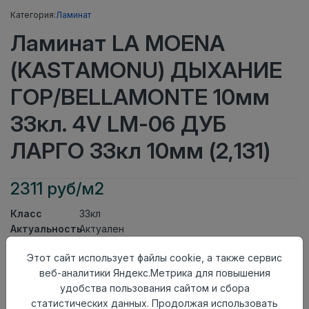
Категория:
Ламинат
Ламинат LA MOENA
(KASTAMONU) ДЫХАНИЕ
ГОР/BELLAMONTE 10мм
33кл. 4V LM-06 ДУБ
ЛАРГО 33кл 10мм (2,131)
2311 руб/м2
Класс
33кл
Актуальность
Актуален
Толщина
10мм
Этот сайт использует файлы cookie, а также сервис
Размер
1380×193мм
веб-аналитики Яндекс.Метрика для повышения
доски
удобства пользования сайтом и сбора
Теплый пол
до +27 градусов
статистических данных. Продолжая использовать
Фаска
4V