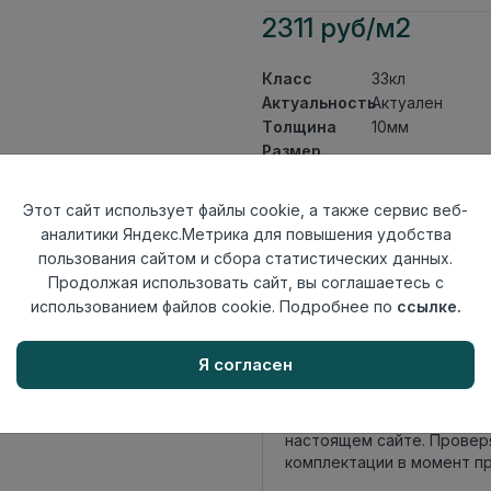
2311 руб/м2
Класс
33кл
Актуальность
Актуален
Толщина
10мм
Размер
1380×193мм
доски
Теплый пол
до +27 градус
Этот сайт использует файлы cookie, а также сервис веб-
Фаска
4V
аналитики Яндекс.Метрика для повышения удобства
Замок
UniClick
пользования сайтом и сбора статистических данных.
Страна
Продолжая использовать сайт, вы соглашаетесь с
Россия
происхождения
использованием файлов cookie. Подробнее по
ссылке.
Осталось
33 упак
Я согласен
Внимание! Внешний вид т
настоящем сайте. Провер
комплектации в момент п