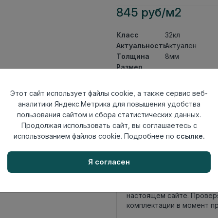
845 руб/м2
Класс
32кл
Актуальность
Актуален
Толщина
8мм
Размер
1285×192мм
доски
Теплый пол
до +27 градус
Этот сайт использует файлы cookie, а также сервис веб-
Фаска
Без фаски
аналитики Яндекс.Метрика для повышения удобства
Замок
Twin Click
пользования сайтом и сбора статистических данных.
Страна
Продолжая использовать сайт, вы соглашаетесь с
Беларусь
происхождения
использованием файлов cookie. Подробнее по
ссылке.
Осталось
111 упак
Я согласен
Внимание! Внешний вид т
настоящем сайте. Провер
комплектации в момент п