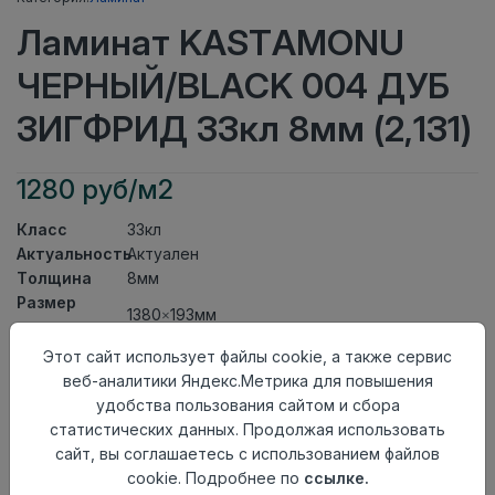
Ламинат KASTAMONU
ЧЕРНЫЙ/BLACK 004 ДУБ
ЗИГФРИД 33кл 8мм (2,131)
1280 руб/м2
Класс
33кл
Актуальность
Актуален
Толщина
8мм
Размер
1380×193мм
доски
Теплый пол
до +27 градусов
Этот сайт использует файлы cookie, а также сервис
Фаска
4V
веб-аналитики Яндекс.Метрика для повышения
Замок
UniClick
удобства пользования сайтом и сбора
Страна
статистических данных. Продолжая использовать
Россия
происхождения
сайт, вы соглашаетесь с использованием файлов
cookie. Подробнее по
ссылке.
Осталось
256 упак