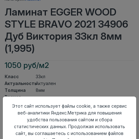
Ламинат EGGER WOOD
STYLE BRAVO 2021 34906
Дуб Виктория 33кл 8мм
(1,995)
1050 руб/м2
Класс
33кл
Актуальность
Актуален
Толщина
8мм
Размер
1292×193мм
доски
Этот сайт использует файлы cookie, а также сервис
Теплый пол
до +27 градусов
веб-аналитики Яндекс.Метрика для повышения
Фаска
4V
удобства пользования сайтом и сбора
Замок
Clic It
статистических данных. Продолжая использовать
Страна
сайт, вы соглашаетесь с использованием файлов
Россия
происхождения