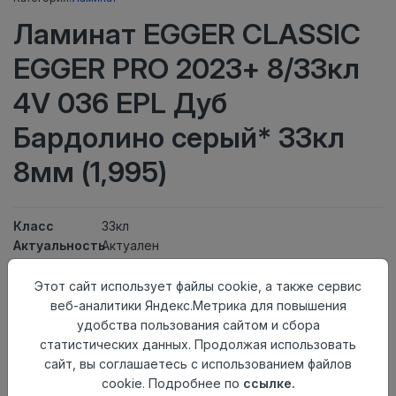
Ламинат EGGER CLASSIC
EGGER PRO 2023+ 8/33кл
4V 036 EPL Дуб
Бардолино серый* 33кл
8мм (1,995)
Класс
33кл
Актуальность
Актуален
Толщина
8мм
Размер
Этот сайт использует файлы cookie, а также сервис
1292×193мм
доски
веб-аналитики Яндекс.Метрика для повышения
Теплый пол
до +27 градусов
удобства пользования сайтом и сбора
Фаска
4V
статистических данных. Продолжая использовать
Замок
Clic It
сайт, вы соглашаетесь с использованием файлов
Страна
cookie. Подробнее по
ссылке.
Россия