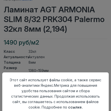
Ламинат AGT ARMONIA
SLIM 8/32 PRK304 Palermo
32кл 8мм (2,194)
1490 руб/м2
Класс
32кл
Актуальность
Актуален
Толщина
8мм
Размер
1380×159мм
доски
Теплый пол
до +27 градусов
Этот сайт использует файлы cookie, а также сервис
Фаска
4V
веб-аналитики Яндекс.Метрика для повышения
Замок
L2C/ Click to Fit
удобства пользования сайтом и сбора
Страна
статистических данных. Продолжая использовать
Турция
происхождения
сайт, вы соглашаетесь с использованием файлов
cookie. Подробнее по
ссылке.
Осталось
1 упак