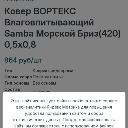
Ковер ВОРТЕКС
Влаговпитывающий
Samba Морской Бриз(420)
0,5х0,8
864 руб/шт
Тип
Коврик придверный
Форма ковра
Прямоугольник
Тип основы
Без основы
Состав
PES100%
ворса
Этот сайт использует файлы cookie, а также сервис
Тип ворса
Soft Touch
веб-аналитики Яндекс.Метрика для повышения
Класс
21кл
удобства пользования сайтом и сбора
Длина
0,8
статистических данных. Продолжая использовать
Ширина
0,5
сайт, вы соглашаетесь с использованием файлов
Страна