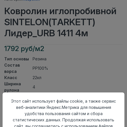
Ковролин иглопробивной
SINTELON(TARKETT)
Лидер_URB 1411 4м
1792 руб/м2
Тип основы
Резина
Состав
PP100%
ворса
Класс
22кл
Ширина
4
рулона
Актуальность
Актуален
Этот сайт использует файлы cookie, а также сервис
Вид
Ковролин иглопробивной
веб-аналитики Яндекс.Метрика для повышения
ковролина
удобства пользования сайтом и сбора
Страна
Сербия
статистических данных. Продолжая использовать
происхождения
сайт, вы соглашаетесь с использованием файлов