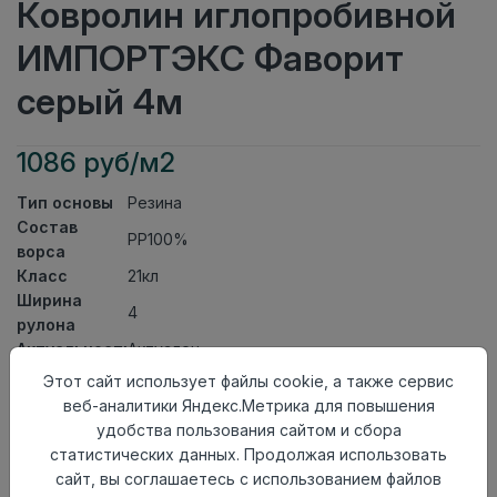
Ковролин иглопробивной
ИМПОРТЭКС Фаворит
серый 4м
1086 руб/м2
Тип основы
Резина
Состав
PP100%
ворса
Класс
21кл
Ширина
4
рулона
Актуальность
Актуален
Вид
Этот сайт использует файлы cookie, а также сервис
Ковролин иглопробивной
ковролина
веб-аналитики Яндекс.Метрика для повышения
Страна
удобства пользования сайтом и сбора
Китай
происхождения
статистических данных. Продолжая использовать
сайт, вы соглашаетесь с использованием файлов
Осталось
30.0 пог. м