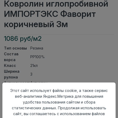
Ковролин иглопробивной
ИМПОРТЭКС Фаворит
коричневый 3м
1086 руб/м2
Тип основы
Резина
Состав
PP100%
ворса
Класс
21кл
Ширина
3
рулона
Актуальность
Актуален
Вид
Этот сайт использует файлы cookie, а также сервис
Ковролин иглопробивной
ковролина
веб-аналитики Яндекс.Метрика для повышения
Страна
удобства пользования сайтом и сбора
Китай
происхождения
статистических данных. Продолжая использовать
сайт, вы соглашаетесь с использованием файлов
Осталось
30.0 пог. м