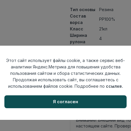
Тип основы
Резина
Состав
PP100%
ворса
Класс
21кл
Ширина
4
рулона
Актуальность
Актуален
Вид
Искусственная
Этот сайт использует файлы cookie, а также сервис веб-
ковролина
аналитики Яндекс.Метрика для повышения удобства
Страна
Китай
пользования сайтом и сбора статистических данных.
происхождения
Продолжая использовать сайт, вы соглашаетесь с
использованием файлов cookie. Подробнее по
ссылке.
Осталось
14.5 пог. м
Я согласен
Внимание! Внешний вид т
настоящем сайте. Провер