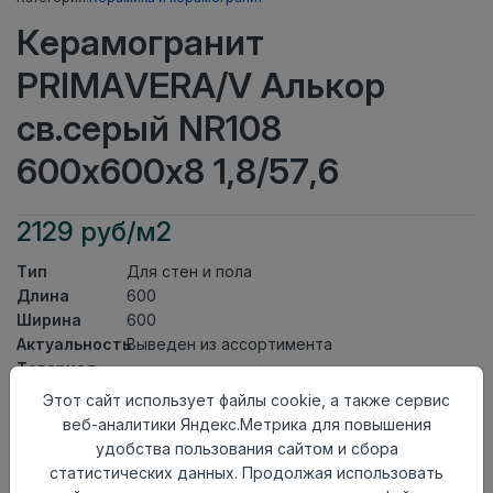
Керамогранит
PRIMAVERA/V Алькор
св.серый NR108
600х600х8 1,8/57,6
2129 руб/м2
Тип
Для стен и пола
Длина
600
Ширина
600
Актуальность
Выведен из ассортимента
Товарная
Керамогранит
группа
Этот сайт использует файлы cookie, а также сервис
Толщина
8
веб-аналитики Яндекс.Метрика для повышения
Поверхность
матовая
удобства пользования сайтом и сбора
Страна
статистических данных. Продолжая использовать
Россия
происхождения